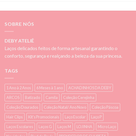
SOBRE NÓS
DEBY ATELIÊ
Laços delicados feitos de forma artesanal garantindo o
conforto, segurança e realçando a beleza da sua princesa.
TAGS
1 Ano à 2 Anos
6 Meses à 1 ano
ACHADINHOS DA DEBY
ARCOS
Batizado
Camila
Coleção Cerejinha
Coleção Dourados
Coleção Natal/ Ano Novo
Coleção Páscoa
Hair Clips
Kit's Promocionais
Laço Escolar
Laço P
Laços Escolares
Laços G
Laços M
LOJINHA
Micro Laço