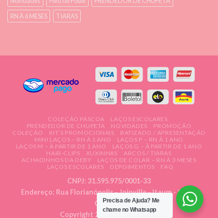
Novidades
Pied de Poule
PRENDEDOR DE CHUPETA
RN À 6 MESES
TIARAS
COLEÇÃO PÁSCOA
LAÇOS ESCOLARES
PRENDEDOR DE CHUPETA
NOVIDADES
PROMOÇÃO
COLEÇÃO
KIT’S PROMOCIONAIS
BATIZADO / APRESENTAÇÃO
MINI LAÇOS – RN À 1 ANO
LAÇOS P – RN À 1 ANO
LAÇOS M – À PARTIR DE 1 ANO
LAÇOS G – À PARTIR DE 1 ANO
HAIR-CLIPS
XUXINHAS
ARCOS / TIARAS
ACHADINHOS DA DEBY
LAÇOS DE COLAR – RN À 3 MESES
LAÇOS ESCOLARES
DEPOIMENTOS
FAQ
CNPJ: 31.595.975/0001-33
Endereço: Rua Florianópolis - Joinville - Itaum - Santa
Precisa de Ajuda?
Me
Catarina
chame no Whatsapp
Copyright 2026 ©
Deby Ateliê