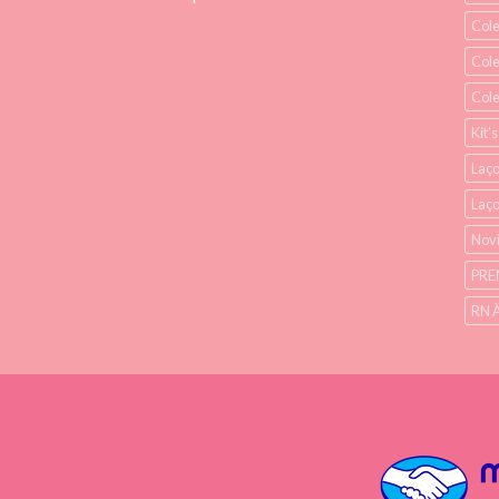
Col
Cole
Col
Kit'
Laço
Laç
Nov
PRE
RN 