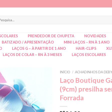
squisar
r:
SCOLARES
PRENDEDOR DE CHUPETA
NOVIDADES
BATIZADO / APRESENTAÇÃO
MINI LAÇOS – RN À 1 ANO
NO
LAÇOS G – À PARTIR DE 1 ANO
HAIR-CLIPS
XU
LAÇOS DE COLAR – RN À 3 MESES
LAÇOS ESCOLARES
INÍCIO
/
ACHADINHOS DA DEB
Laço Boutique 
(9cm) presilha s
Forrada