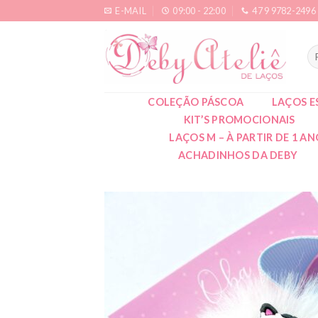
Skip
E-MAIL
09:00 - 22:00
47 9 9782-2496
to
content
Pe
po
COLEÇÃO PÁSCOA
LAÇOS E
KIT’S PROMOCIONAIS
LAÇOS M – À PARTIR DE 1 A
ACHADINHOS DA DEBY