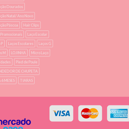
eção Dourados
ção Natal/ Ano Novo
eção Páscoa
Hair Clips
s Promocionais
Laço Escolar
 P
Laços Escolares
Laços G
os M
LOJINHA
Micro Laço
idades
Pied de Poule
NDEDOR DE CHUPETA
À 6 MESES
TIARAS