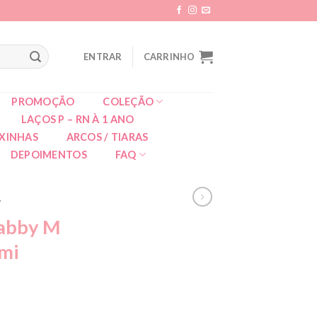
ENTRAR
CARRINHO
PROMOÇÃO
COLEÇÃO
LAÇOS P – RN À 1 ANO
XINHAS
ARCOS / TIARAS
DEPOIMENTOS
FAQ
Y
Gabby M
emi