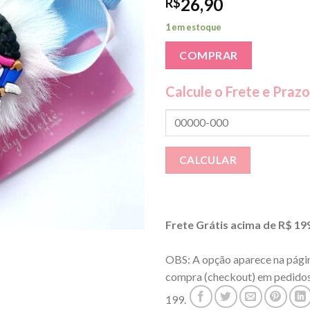
26,90
R$
1 em estoque
COMPRAR
Calcule o Frete e Prazo
Frete Grátis acima de R$ 19
OBS: A opção aparece na página
compra (checkout) em pedido
199.