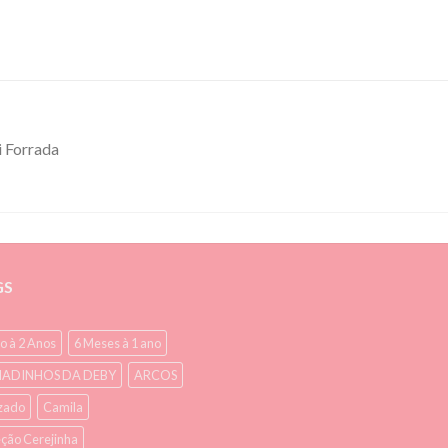
i Forrada
GS
o à 2 Anos
6 Meses à 1 ano
ADINHOS DA DEBY
ARCOS
zado
Camila
ção Cerejinha