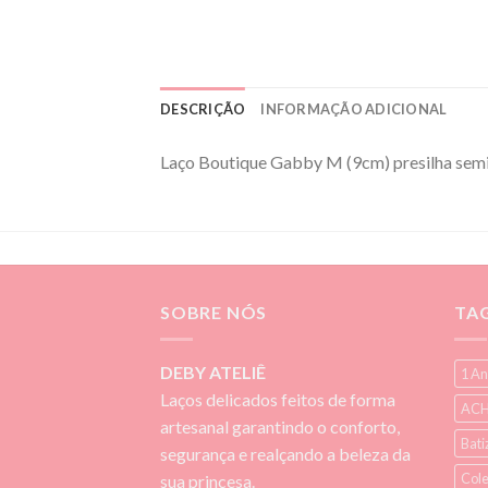
DESCRIÇÃO
INFORMAÇÃO ADICIONAL
Laço Boutique Gabby M (9cm) presilha sem
SOBRE NÓS
TA
DEBY ATELIÊ
1 An
Laços delicados feitos de forma
ACH
artesanal garantindo o conforto,
Bati
segurança e realçando a beleza da
Cole
sua princesa.