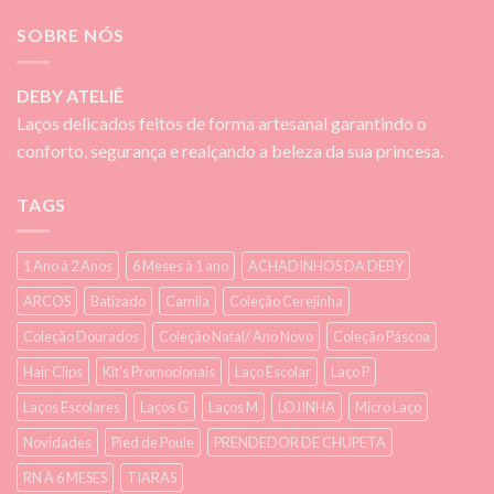
SOBRE NÓS
DEBY ATELIÊ
Laços delicados feitos de forma artesanal garantindo o
conforto, segurança e realçando a beleza da sua princesa.
TAGS
1 Ano à 2 Anos
6 Meses à 1 ano
ACHADINHOS DA DEBY
ARCOS
Batizado
Camila
Coleção Cerejinha
Coleção Dourados
Coleção Natal/ Ano Novo
Coleção Páscoa
Hair Clips
Kit's Promocionais
Laço Escolar
Laço P
Laços Escolares
Laços G
Laços M
LOJINHA
Micro Laço
Novidades
Pied de Poule
PRENDEDOR DE CHUPETA
RN À 6 MESES
TIARAS