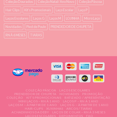
Coleção Dourados
Coleção Natal/ Ano Novo
Coleção Páscoa
Hair Clips
Kit's Promocionais
Laço Escolar
Laço P
Laços Escolares
Laços G
Laços M
LOJINHA
Micro Laço
Novidades
Pied de Poule
PRENDEDOR DE CHUPETA
RN À 6 MESES
TIARAS
COLEÇÃO PÁSCOA
LAÇOS ESCOLARES
PRENDEDOR DE CHUPETA
NOVIDADES
PROMOÇÃO
COLEÇÃO
KIT’S PROMOCIONAIS
BATIZADO / APRESENTAÇÃO
MINI LAÇOS – RN À 1 ANO
LAÇOS P – RN À 1 ANO
LAÇOS M – À PARTIR DE 1 ANO
LAÇOS G – À PARTIR DE 1 ANO
HAIR-CLIPS
XUXINHAS
ARCOS / TIARAS
ACHADINHOS DA DEBY
LAÇOS DE COLAR – RN À 3 MESES
LAÇOS ESCOLARES
DEPOIMENTOS
FAQ