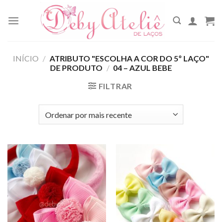
Skip
to
content
INÍCIO
/
ATRIBUTO "ESCOLHA A COR DO 5º LAÇO"
DE PRODUTO
/
04 – AZUL BEBE
FILTRAR