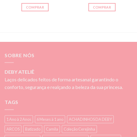
COMPRAR
COMPRAR
SOBRE NÓS
DEBY ATELIÊ
Laços delicados feitos de forma artesanal garantindo o
conforto, segurança e realçando a beleza da sua princesa.
TAGS
1 Ano à 2 Anos
6 Meses à 1 ano
ACHADINHOS DA DEBY
ARCOS
Batizado
Camila
Coleção Cerejinha