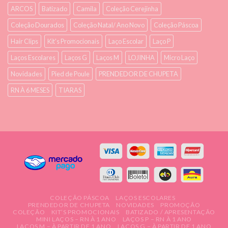
ARCOS
Batizado
Camila
Coleção Cerejinha
Coleção Dourados
Coleção Natal/ Ano Novo
Coleção Páscoa
Hair Clips
Kit's Promocionais
Laço Escolar
Laço P
Laços Escolares
Laços G
Laços M
LOJINHA
Micro Laço
Novidades
Pied de Poule
PRENDEDOR DE CHUPETA
RN À 6 MESES
TIARAS
COLEÇÃO PÁSCOA
LAÇOS ESCOLARES
PRENDEDOR DE CHUPETA
NOVIDADES
PROMOÇÃO
COLEÇÃO
KIT’S PROMOCIONAIS
BATIZADO / APRESENTAÇÃO
MINI LAÇOS – RN À 1 ANO
LAÇOS P – RN À 1 ANO
LAÇOS M – À PARTIR DE 1 ANO
LAÇOS G – À PARTIR DE 1 ANO