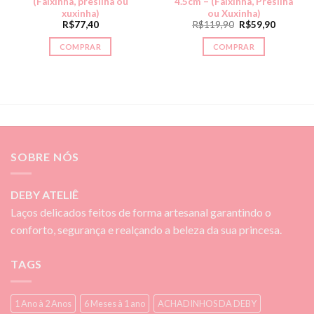
(Faixinha, presilha ou
4.5cm – (Faixinha, Presilha
xuxinha)
ou Xuxinha)
R$
77,40
R$
119,90
R$
59,90
COMPRAR
COMPRAR
SOBRE NÓS
DEBY ATELIÊ
Laços delicados feitos de forma artesanal garantindo o
conforto, segurança e realçando a beleza da sua princesa.
TAGS
1 Ano à 2 Anos
6 Meses à 1 ano
ACHADINHOS DA DEBY