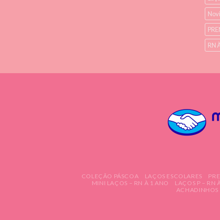
Nov
PRE
RN 
COLEÇÃO PÁSCOA
LAÇOS ESCOLARES
PR
MINI LAÇOS – RN À 1 ANO
LAÇOS P – RN 
ACHADINHOS 