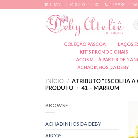
Skip
E-MAIL
09:00 - 22:00
47 9 9782-2496
to
content
Pe
po
COLEÇÃO PÁSCOA
LAÇOS E
KIT’S PROMOCIONAIS
LAÇOS M – À PARTIR DE 1 A
ACHADINHOS DA DEBY
INÍCIO
/
ATRIBUTO "ESCOLHA A 
PRODUTO
/
41 – MARROM
BROWSE
ACHADINHOS DA DEBY
ARCOS