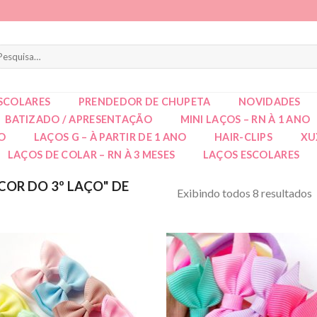
squisar
r:
SCOLARES
PRENDEDOR DE CHUPETA
NOVIDADES
BATIZADO / APRESENTAÇÃO
MINI LAÇOS – RN À 1 ANO
NO
LAÇOS G – À PARTIR DE 1 ANO
HAIR-CLIPS
XU
LAÇOS DE COLAR – RN À 3 MESES
LAÇOS ESCOLARES
COR DO 3º LAÇO" DE
Exibindo todos 8 resultados