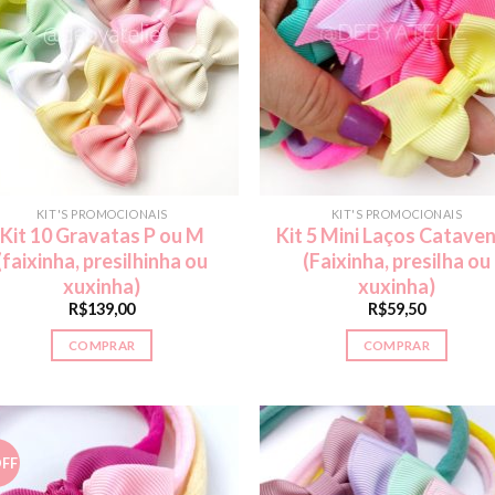
KIT'S PROMOCIONAIS
KIT'S PROMOCIONAIS
Kit 10 Gravatas P ou M
Kit 5 Mini Laços Catave
(faixinha, presilhinha ou
(Faixinha, presilha ou
xuxinha)
xuxinha)
R$
139,00
R$
59,50
COMPRAR
COMPRAR
OFF