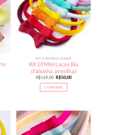
KIT'S PROMOCIONAIS
nto
Kit 10 Mini Laços Bia
(faixinha, presilha)
R$
119,00
R$
50,00
COMPRAR