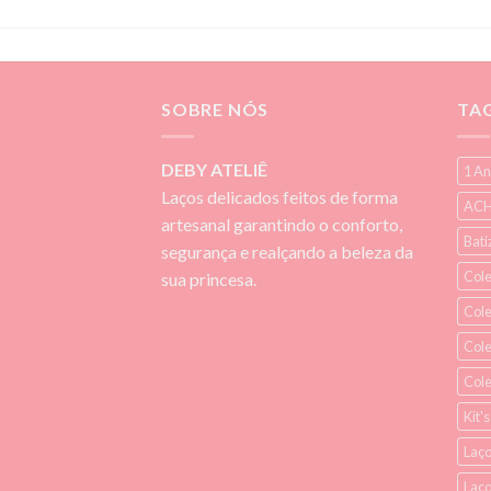
SOBRE NÓS
TA
DEBY ATELIÊ
1 An
Laços delicados feitos de forma
ACH
artesanal garantindo o conforto,
Bati
segurança e realçando a beleza da
Cole
sua princesa.
Col
Cole
Col
Kit'
Laço
Laç