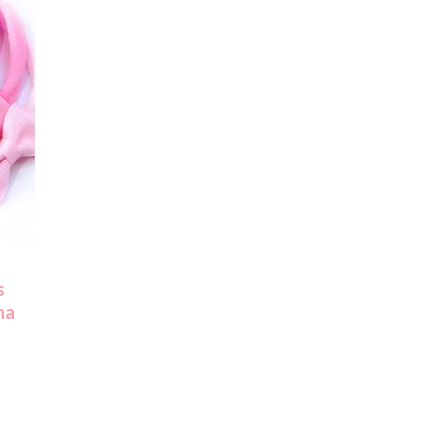
s
lha