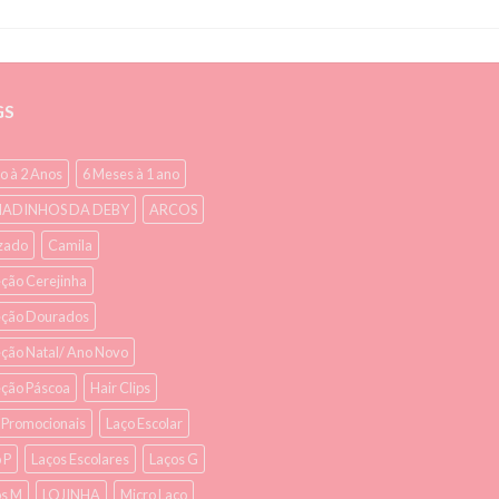
GS
o à 2 Anos
6 Meses à 1 ano
ADINHOS DA DEBY
ARCOS
zado
Camila
ção Cerejinha
eção Dourados
ção Natal/ Ano Novo
eção Páscoa
Hair Clips
s Promocionais
Laço Escolar
 P
Laços Escolares
Laços G
os M
LOJINHA
Micro Laço