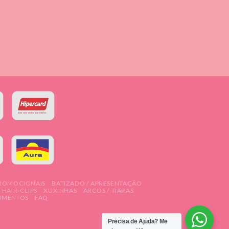
PROMOCIONAIS
BATIZADO / APRESENTAÇÃO
HAIR-CLIPS
XUXINHAS
ARCOS / TIARAS
IMENTOS
FAQ
Precisa de Ajuda?
Me