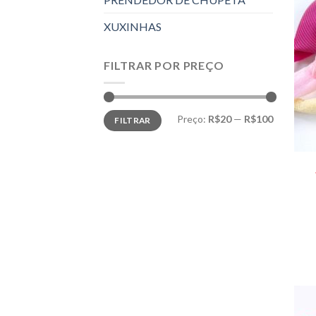
XUXINHAS
FILTRAR POR PREÇO
Preço
Preço
Preço:
R$20
—
R$100
FILTRAR
mínimo
máximo