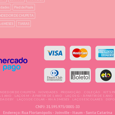
idades
Pied de Poule
NDEDOR DE CHUPETA
À 6 MESES
TIARAS
ENDEDOR DE CHUPETA
NOVIDADES
PROMOÇÃO
COLEÇÃO
KIT’S 
À 1 ANO
LAÇOS M – À PARTIR DE 1 ANO
LAÇOS G – À PARTIR DE 1 ANO
DA DEBY
LAÇOS DE COLAR – RN À 3 MESES
LAÇOS ESCOLARES
DEPO
CNPJ: 31.595.975/0001-33
Endereço: Rua Florianópolis - Joinville - Itaum - Santa Catarina