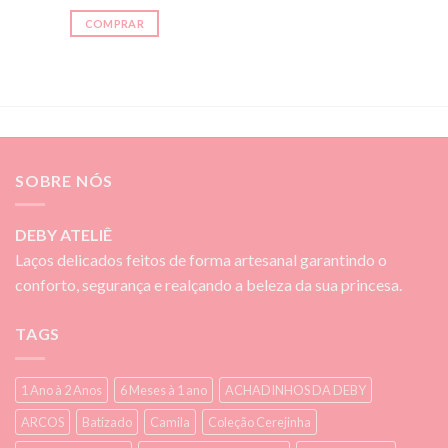
COMPRAR
SOBRE NÓS
DEBY ATELIÊ
Laços delicados feitos de forma artesanal garantindo o
conforto, segurança e realçando a beleza da sua princesa.
TAGS
1 Ano à 2 Anos
6 Meses à 1 ano
ACHADINHOS DA DEBY
ARCOS
Batizado
Camila
Coleção Cerejinha