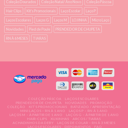
Coleção Dourados
Coleção Natal/ Ano Novo
Coleção Páscoa
Hair Clips
Kit's Promocionais
Laço Escolar
Laço P
Laços Escolares
Laços G
Laços M
LOJINHA
Micro Laço
Novidades
Pied de Poule
PRENDEDOR DE CHUPETA
RN À 6 MESES
TIARAS
COLEÇÃO PÁSCOA
LAÇOS ESCOLARES
PRENDEDOR DE CHUPETA
NOVIDADES
PROMOÇÃO
COLEÇÃO
KIT’S PROMOCIONAIS
BATIZADO / APRESENTAÇÃO
MINI LAÇOS – RN À 1 ANO
LAÇOS P – RN À 1 ANO
LAÇOS M – À PARTIR DE 1 ANO
LAÇOS G – À PARTIR DE 1 ANO
HAIR-CLIPS
XUXINHAS
ARCOS / TIARAS
ACHADINHOS DA DEBY
LAÇOS DE COLAR – RN À 3 MESES
LAÇOS ESCOLARES
DEPOIMENTOS
FAQ