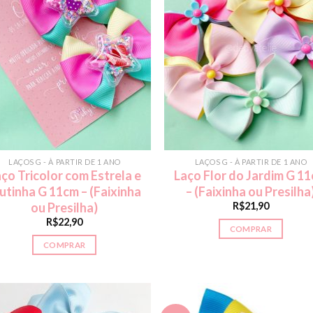
LAÇOS G - À PARTIR DE 1 ANO
LAÇOS G - À PARTIR DE 1 ANO
ço Tricolor com Estrela e
Laço Flor do Jardim G 1
utinha G 11cm – (Faixinha
– (Faixinha ou Presilha
R$
21,90
ou Presilha)
R$
22,90
COMPRAR
COMPRAR