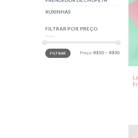
XUXINHAS
FILTRAR POR PREÇO
Preço
Preço
Preço:
R$10
—
R$30
FILTRAR
mínimo
máximo
La
Fr