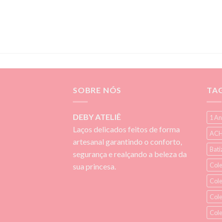
SOBRE NÓS
TA
DEBY ATELIÊ
1 An
Laços delicados feitos de forma
ACH
artesanal garantindo o conforto,
Bati
segurança e realçando a beleza da
Cole
sua princesa.
Col
Cole
Col