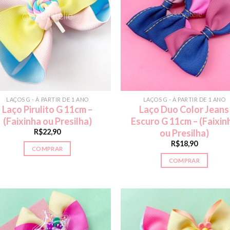
LAÇOS G - À PARTIR DE 1 ANO
LAÇOS G - À PARTIR DE 1 ANO
Laço Pirulito G 11cm –
Laço Duo Color Jeans
(Faixinha ou Presilha)
Escuro G 11cm – (Faixin
R$
22,90
ou Presilha)
R$
18,90
COMPRAR
COMPRAR