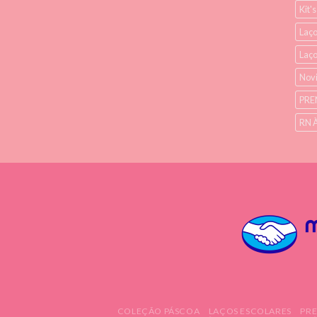
Kit'
Laço
Laç
Nov
PRE
RN 
COLEÇÃO PÁSCOA
LAÇOS ESCOLARES
PR