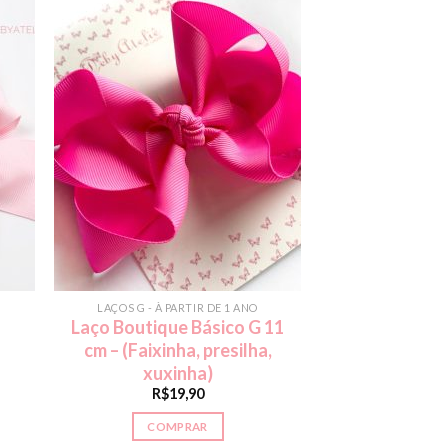
LAÇOS G - À PARTIR DE 1 ANO
Laço Boutique Básico G 11
cm – (Faixinha, presilha,
xuxinha)
R$
19,90
COMPRAR