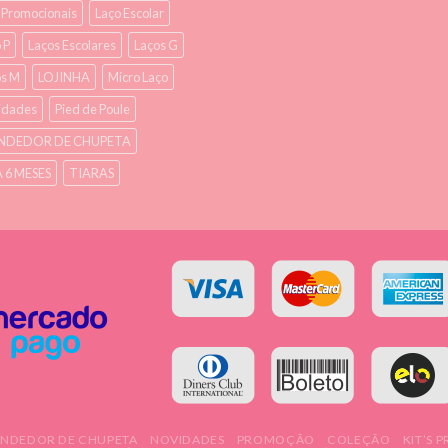
s Promocionais
Laço Escolar
 P
Laços Escolares
Laços G
os M
LOJINHA
Micro Laço
idades
Pied de Poule
NDEDOR DE CHUPETA
À 6 MESES
TIARAS
ENDEDOR DE CHUPETA
NOVIDADES
PROMOÇÃO
COLEÇÃO
KIT’S 