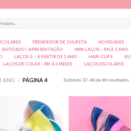
squisar
r:
SCOLARES
PRENDEDOR DE CHUPETA
NOVIDADES
BATIZADO / APRESENTAÇÃO
MINI LAÇOS – RN À 1 ANO
NO
LAÇOS G – À PARTIR DE 1 ANO
HAIR-CLIPS
XU
LAÇOS DE COLAR – RN À 3 MESES
LAÇOS ESCOLARES
Exibindo 37–48 de 48 resultados
 1 ANO
/
PÁGINA 4