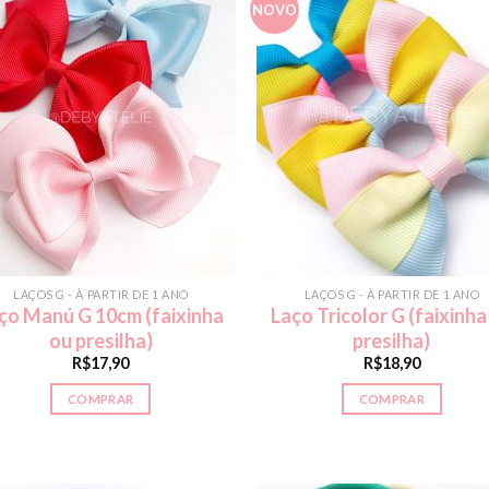
NOVO
LAÇOS G - À PARTIR DE 1 ANO
LAÇOS G - À PARTIR DE 1 ANO
ço Manú G 10cm (faixinha
Laço Tricolor G (faixinha
ou presilha)
presilha)
R$
17,90
R$
18,90
COMPRAR
COMPRAR