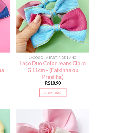
LAÇOS G - À PARTIR DE 1 ANO
Laço Duo Color Jeans Claro
ha
G 11cm – (Faixinha ou
Presilha)
R$
18,90
COMPRAR