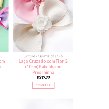
LAÇOS G - À PARTIR DE 1 ANO
1cm
Laço Cruzado com Flor G
)
(10cm) Faixinha ou
Presilhinha
R$
19,90
COMPRAR