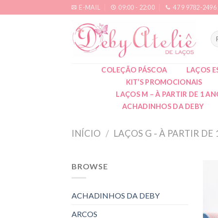
Skip
E-MAIL
09:00 - 22:00
47 9 9782-2496
to
content
Pe
po
COLEÇÃO PÁSCOA
LAÇOS E
KIT’S PROMOCIONAIS
LAÇOS M – À PARTIR DE 1 A
ACHADINHOS DA DEBY
INÍCIO
/
LAÇOS G - À PARTIR DE
BROWSE
ACHADINHOS DA DEBY
ARCOS