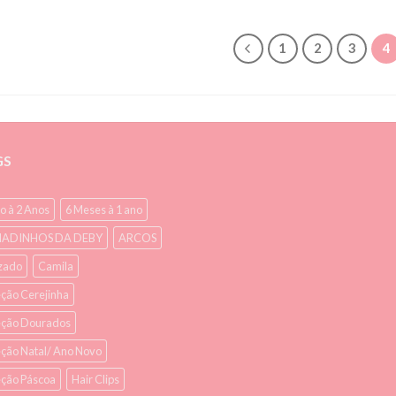
1
2
3
4
GS
o à 2 Anos
6 Meses à 1 ano
ADINHOS DA DEBY
ARCOS
zado
Camila
ção Cerejinha
eção Dourados
ção Natal/ Ano Novo
eção Páscoa
Hair Clips