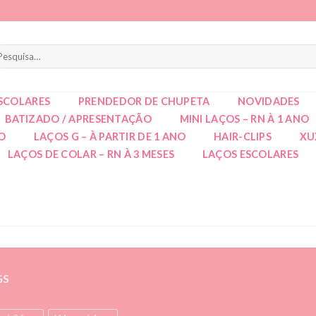
squisar
r:
SCOLARES
PRENDEDOR DE CHUPETA
NOVIDADES
BATIZADO / APRESENTAÇÃO
MINI LAÇOS – RN À 1 ANO
NO
LAÇOS G – À PARTIR DE 1 ANO
HAIR-CLIPS
XU
LAÇOS DE COLAR – RN À 3 MESES
LAÇOS ESCOLARES
GS