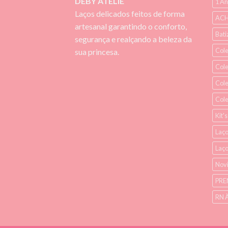
DEBY ATELIÊ
1 An
Laços delicados feitos de forma
ACH
artesanal garantindo o conforto,
Bati
segurança e realçando a beleza da
Cole
sua princesa.
Col
Cole
Col
Kit'
Laço
Laç
Nov
PRE
RN 