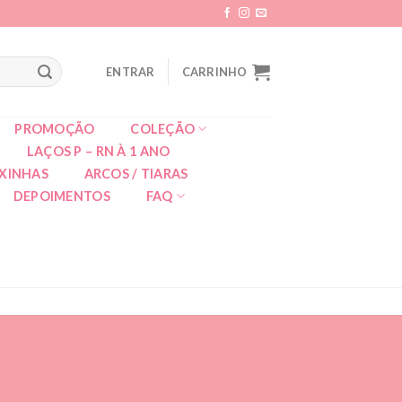
ENTRAR
CARRINHO
PROMOÇÃO
COLEÇÃO
LAÇOS P – RN À 1 ANO
XINHAS
ARCOS / TIARAS
DEPOIMENTOS
FAQ