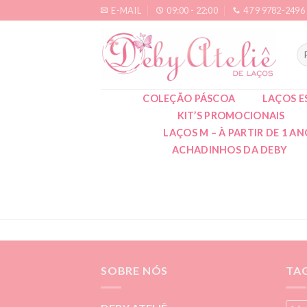
Skip
E-MAIL
09:00 - 22:00
47 9 9782-2496
to
content
Pe
po
COLEÇÃO PÁSCOA
LAÇOS E
KIT’S PROMOCIONAIS
LAÇOS M – À PARTIR DE 1 A
ACHADINHOS DA DEBY
SOBRE NÓS
TA