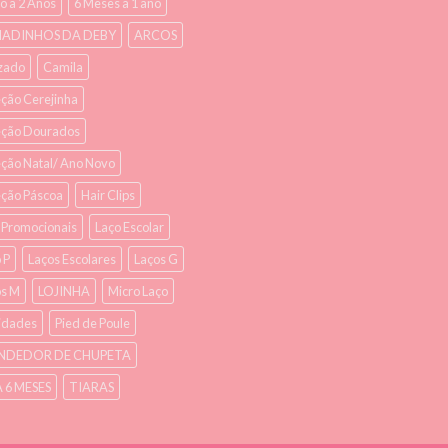
o à 2 Anos
6 Meses à 1 ano
ADINHOS DA DEBY
ARCOS
zado
Camila
ção Cerejinha
eção Dourados
ção Natal/ Ano Novo
eção Páscoa
Hair Clips
s Promocionais
Laço Escolar
 P
Laços Escolares
Laços G
os M
LOJINHA
Micro Laço
idades
Pied de Poule
NDEDOR DE CHUPETA
À 6 MESES
TIARAS